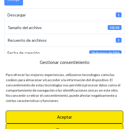
Descargar
1
Tamaño del archivo
302 KB
Recuento de archivos
1
Fecha de creación
28 de mayo de 2026
Gestionar consentimiento
Última actualización
28 de mayo de 2026
Para ofrecer las mejores experiencias, utilizamos tecnologías como las
DURAGEAR-PGL-Espanol
cookies para almacenar y/o acceder a la información del dispositivo. El
consentimiento de estas tecnologías nos permitirá procesar datos como el
comportamiento de navegación o las identificaciones únicas en este sitio.
No consentir o retirar el consentimiento, puede afectar negativamente a
ciertas características y funciones.
Share
Aceptar